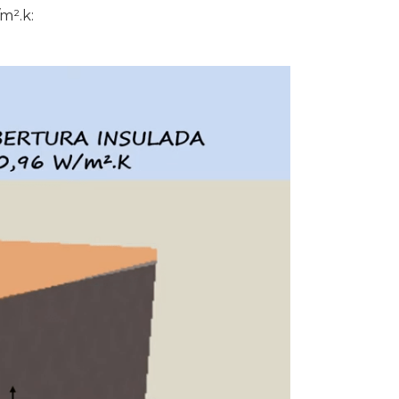
m².k: