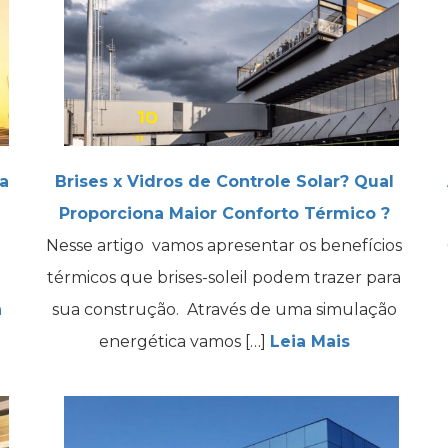
a
Brises x Vidros de Controle Solar? Qual
Proporciona Maior Conforto Térmico ?
Nesse artigo vamos apresentar os benefícios
térmicos que brises-soleil podem trazer para
a
sua construção. Através de uma simulação
energética vamos […]
Leia Mais