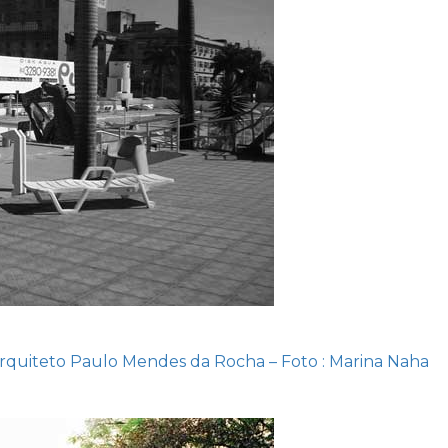
Arquiteto Paulo Mendes da Rocha – Foto : Marina Naha