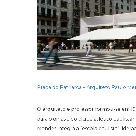
Praça do Patriarca – Arquiteto Paulo M
O arquiteto e professor formou-se em 1
para o ginásio do clube atlético paulist
Mendes integra a “escola paulista” lidera