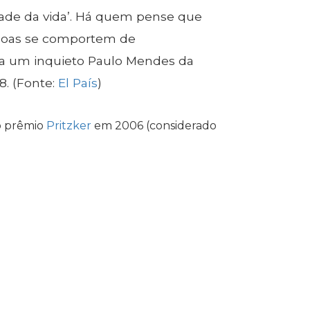
lidade da vida’. Há quem pense que
essoas se comportem de
ia um inquieto Paulo Mendes da
. (Fonte:
El País
)
 o prêmio
Pritzker
em 2006 (considerado