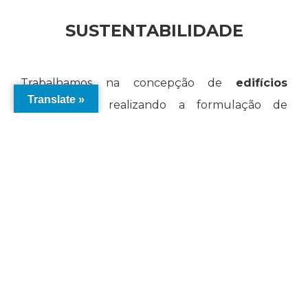
SUSTENTABILIDADE
Trabalhamos na concepção de
edifícios
Translate »
sustentáveis
realizando a formulação de
estratégias e consultoria para a obtenção de
certificações ambientais
.
Saiba Mais