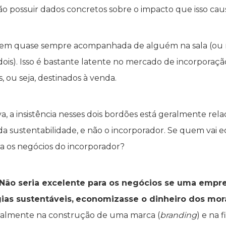
ão possuir dados concretos sobre o impacto que isso cau
s vem quase sempre acompanhada de alguém na sala (ou 
ois). Isso é bastante latente no mercado de incorporaç
, ou seja, destinados à venda.
 a insistência nesses dois bordões está geralmente relac
 da sustentabilidade, e não o incorporador. Se quem vai
ara os negócios do incorporador?
Não seria excelente para os negócios se uma empr
gias sustentáveis,
economizasse o dinheiro dos mora
utalmente na construção de uma marca (
branding
) e na 